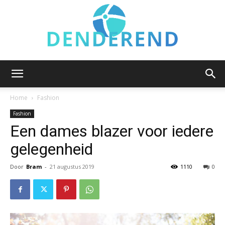
Denderend.be
Home
Fashion
Fashion
Een dames blazer voor iedere
gelegenheid
Door
Bram
-
21 augustus 2019
1110
0