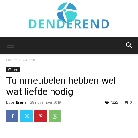
Denderend.be
Home
Wonen
Wonen
Tuinmeubelen hebben wel
wat liefde nodig
Door
Bram
-
28 november 2019
1325
0