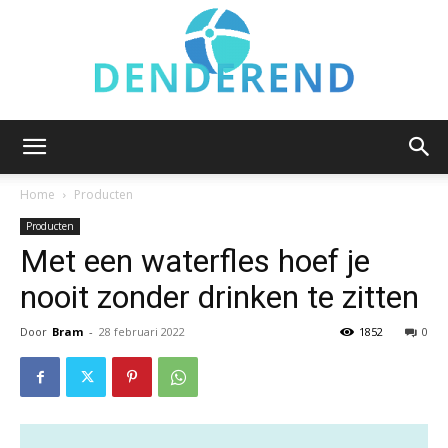
Denderend.be
Home
Producten
Producten
Met een waterfles hoef je
nooit zonder drinken te zitten
Door
Bram
-
28 februari 2022
1852
0