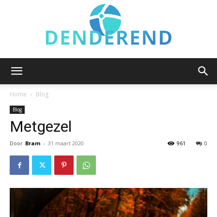
Denderend.be
Home
Blog
Blog
Metgezel
Door
Bram
-
31 maart 2020
961
0